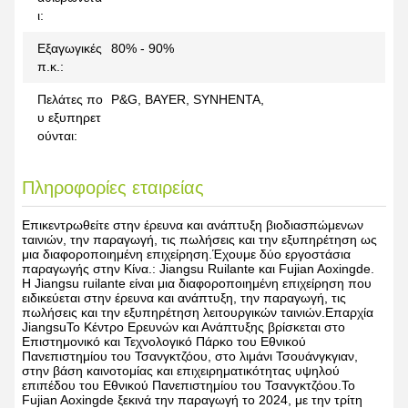
ι:
Εξαγωγικές
80% - 90%
π.κ.:
Πελάτες πο
P&G, BAYER, SYNHENTA,
υ εξυπηρετ
ούνται:
Πληροφορίες εταιρείας
Επικεντρωθείτε στην έρευνα και ανάπτυξη βιοδιασπώμενων
ταινιών, την παραγωγή, τις πωλήσεις και την εξυπηρέτηση ως
μια διαφοροποιημένη επιχείρηση.Έχουμε δύο εργοστάσια
παραγωγής στην Κίνα.: Jiangsu Ruilante και Fujian Aoxingde.
Η Jiangsu ruilante είναι μια διαφοροποιημένη επιχείρηση που
ειδικεύεται στην έρευνα και ανάπτυξη, την παραγωγή, τις
πωλήσεις και την εξυπηρέτηση λειτουργικών ταινιών.Επαρχία
JiangsuΤο Κέντρο Ερευνών και Ανάπτυξης βρίσκεται στο
Επιστημονικό και Τεχνολογικό Πάρκο του Εθνικού
Πανεπιστημίου του Τσανγκτζόου, στο λιμάνι Τσουάνγκγιαν,
στην βάση καινοτομίας και επιχειρηματικότητας υψηλού
επιπέδου του Εθνικού Πανεπιστημίου του Τσανγκτζόου.Το
Fujian Aoxingde ξεκινά την παραγωγή το 2024, με την τρίτη