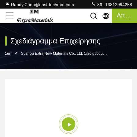
Randy.Chen@east-techmat.com
86--13812994258
Απόσπασμα
Σχεδιάγραμμα Επιχείρησης
>
Σπίτι
Suzhou Extra New Materials Co., Ltd. Σχεδιάγραμμα Επιχείρησης