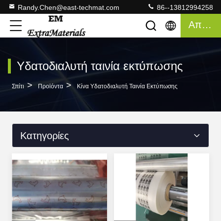
Randy.Chen@east-techmat.com
86--13812994258
Απόσπασμα
Υδατοδιαλυτή ταινία εκτύπωσης
>
>
Σπίτι
Προϊόντα
Κίνα Υδατοδιαλυτή Ταινία Εκτύπωσης
Κατηγορίες