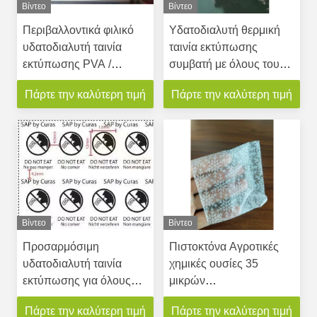
Βίντεο
Βίντεο
Περιβαλλοντικά φιλικό
Υδατοδιαλυτή θερμική
υδατοδιαλυτή ταινία
ταινία εκτύπωσης
εκτύπωσης PVA /
συμβατή με όλους τους
υδατοδιαλυτή ταινία
εκτυπωτές 30-100
Πάρτε την καλύτερη τιμή
Πάρτε την καλύτερη τιμή
εκτύπωσης
μικρών
Βίντεο
Βίντεο
Προσαρμόσιμη
Πιστοκτόνα Αγροτικές
υδατοδιαλυτή ταινία
χημικές ουσίες 35
εκτύπωσης για όλους
μικρών
τους εκτυπωτές συμβατή
Εμφυτογραφημένη
Πάρτε την καλύτερη τιμή
Πάρτε την καλύτερη τιμή
υδατοδιαλυτή ταινία