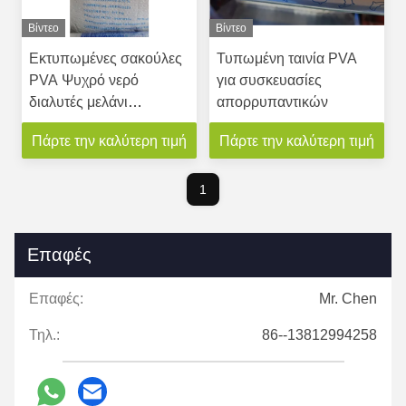
Βίντεο
Βίντεο
Εκτυπωμένες σακούλες
Τυπωμένη ταινία PVA
PVA Ψυχρό νερό
για συσκευασίες
διαλυτές μελάνι
απορρυπαντικών
Επεξεργασμένη
Πάρτε την καλύτερη τιμή
Πάρτε την καλύτερη τιμή
επιφάνεια
1
Επαφές
Επαφές:
Mr. Chen
Τηλ.:
86--13812994258