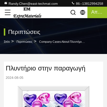
Randy.Chen@east-techmat.com
86--13812994258
Απόσπασμα
Περιπτώσεις
>
>
Σπίτι
Περιπτώσεις
Company Cases About Πλυντήριο Στην Παραγωγή
Πλυντήριο στην παραγωγή
2024-08-05