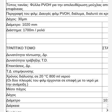
Τύπος ταινίας: Φύλλα PVOH για την απελευθέρωση μούχλας από 
επιφάνειας
Περιγραφή του φιλμ: Διαυγές φιλμ PVOH, διάλυμα, διαλυτό σε κρύο
Δάχος: 30μm
Διάμετρο: 1020 mm
Διάστημα: 1700m / ρολό
ΤΡΑΠΤΙΚΟ ΤΟΜΟ
ΣΤΑΝ
Δυνατότητα τέντωσης, Δρ.
Δυνατότητα τράβηξης T.D.
Επεκτάσεις, Δρ.
Τ.Δ. επιμήκυνσης
Χρόνος διάλυσης σε 20 °C 800 ml νερού
(Οι δύο πλευρές του φιλμ έρχονται σε επαφή με το νερό με
την ανάμειξη.)
Μέσο πάχος
3
Δάχος
2
Διάμετρο
1015
Διάρκεια
16
Χω