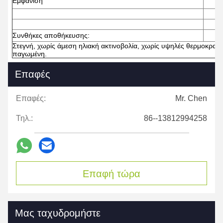
Εμφάνιση
ε
Συνθήκες αποθήκευσης:
Στεγνή, χωρίς άμεση ηλιακή ακτινοβολία, χωρίς υψηλές θερμοκρασίε
παγωμένη.
Επαφές
Επαφές:
Mr. Chen
Τηλ.:
86--13812994258
Επαφή τώρα
Μας ταχυδρομήστε