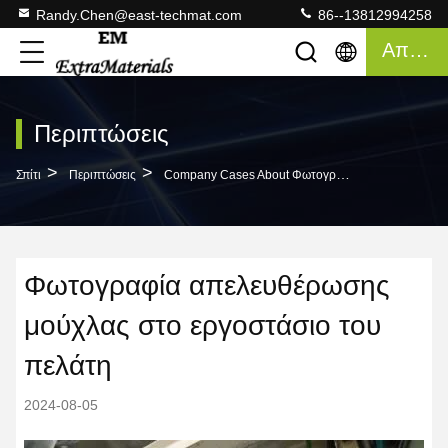
Randy.Chen@east-techmat.com
86--13812994258
Απόσπασμα
Περιπτώσεις
>
>
Σπίτι
Περιπτώσεις
Company Cases About Φωτογραφία Απελευθέρωσης Μούχλας Στο Εργοστάσιο Του Πελάτη
Φωτογραφία απελευθέρωσης
μούχλας στο εργοστάσιο του
πελάτη
2024-08-05