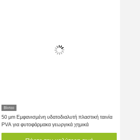
Βίντεο
Βίντ
50 μm Εμφανισμένη υδατοδιαλυτή πλαστική ταινία
Δια
PVA για φυτοφάρμακα γεωργικά χημικά
σκό