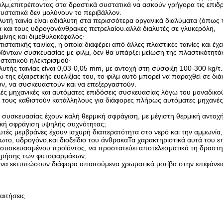
ιλμ,επιτρέποντας στα δραστικά συστατικά να ασκούν γρήγορα τις επιδ
 συστατικά δεν μολύνουν το περιβάλλον.
λυτή ταινία είναι αδιάλυτη στα περισσότερα οργανικά διαλύματα (όπως τ
λαια και τους υδρογονάνθρακες πετρελαίου.αλλά διαλυτές σε γλυκερόλη,
αμίνης και διμεθυλοκέφαλος·
τιστατικής ταινίας, η οποία διαφέρει από άλλες πλαστικές ταινίες και έχε
οϊόντων συσκευασίας με φιλμ, δεν θα υπάρξει μείωση της πλαστικότητά
τατικού ηλεκτρισμού·
υτής ταινίας είναι 0,03-0,05 mm, με αντοχή στη σύσφιξη 100-300 kg/τ.
ης εξαιρετικής ευελιξίας του, το φιλμ αυτό μπορεί να παραχθεί σε δι
ν, να συσκευαστούν και να επεξεργαστούν.
λές μηχανικές και αυτόματες επιδόσεις συσκευασίας λόγω του μοναδικο
ου τους καθιστούν κατάλληλους για διάφορες πλήρως αυτόματες μηχαν
 συσκευασίας έχουν καλή θερμική σφράγιση, με μέγιστη θερμική αντοχ
μική σφράγιση υψηλής συχνότητας;
λυτές μεμβράνες έχουν ισχυρή διαπερατότητα στο νερό και την αμμωνία,
ζωτο, υδρογόνο,και διοξείδιο του άνθρακαΤα χαρακτηριστικά αυτά του ε
ου συσκευασμένου προϊόντος, να προστατεύει αποτελεσματικά τη δραστη
 χρήσης των φυτοφαρμάκων;
 να εκτυπώσουν διάφορα απαιτούμενα χρωματικά μοτίβα στην επιφάνει
ιτήσεις