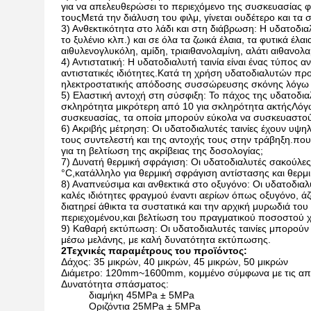
για να απελευθερώσει το περιεχόμενο της συσκευασίας φ
τουςΜετά την διάλυση του φιλμ, γίνεται ουδέτερο και τα
3) Ανθεκτικότητα στο λάδι και στη διάβρωση: Η υδατοδια
το ξυλένιο κλπ.) και σε όλα τα ζωικά έλαια, τα φυτικά έ
αιθυλενογλυκόλη, αμίδη, τριαιθανολαμίνη, αλάτι αιθανολ
4) Αντιστατική: Η υδατοδιαλυτή ταινία είναι ένας τύπος αν
αντιστατικές ιδιότητες.Κατά τη χρήση υδατοδιαλυτών πρ
ηλεκτροστατικής απόδοσης συσσώρευσης σκόνης λόγω σ
5) Ελαστική αντοχή στη σύσφιξη: Το πάχος της υδατοδιαλ
σκληρότητα μικρότερη από 10 για σκληρότητα ακτήςΛόγω τ
συσκευασίας, τα οποία μπορούν εύκολα να συσκευαστού
6) Ακριβής μέτρηση: Οι υδατοδιαλυτές ταινίες έχουν υψη
τους συντελεστή και της αντοχής τους στην τράβηξη.π
για τη βελτίωση της ακρίβειας της δοσολογίας;
7) Δυνατή θερμική σφράγιση: Οι υδατοδιαλυτές σακούλες
°C,κατάλληλο για θερμική σφράγιση αντίστασης και θερ
8) Αναπνεύσιμα και ανθεκτικά στο οξυγόνο: Οι υδατοδια
καλές ιδιότητες φραγμού έναντι αερίων όπως οξυγόνο, ά
διατηρεί άθικτα τα συστατικά και την αρχική μυρωδιά τ
περιεχομένου,και βελτίωση του πραγματικού ποσοστού
9) Καθαρή εκτύπωση: Οι υδατοδιαλυτές ταινίες μπορούν
μέσω μελάνης, με καλή δυνατότητα εκτύπωσης.
2Τεχνικές παραμέτρους του προϊόντος:
Δάχος: 35 μικρών, 40 μικρών, 45 μικρών, 50 μικρών
Διάμετρο: 120mm~1600mm, κομμένο σύμφωνα με τις απα
Δυνατότητα σπάσματος:
διαμήκη 45MPa ± 5MPa
Οριζόντια 25MPa ± 5MPa