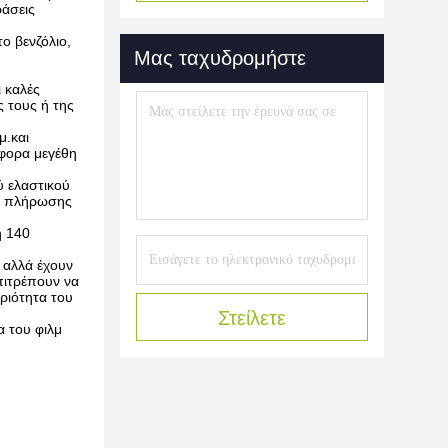
ράσεις
ο βενζόλιο,
Μας ταχυδρομήστε
ι καλές
ς τους ή της
μ.και
άφορα μεγέθη
ύ ελαστικού
ές πλήρωσης
ή 140
 αλλά έχουν
πιτρέπουν να
ριότητα του
Στείλετε
α του φιλμ