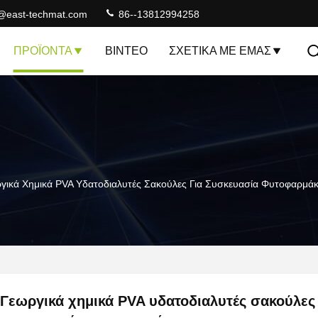
@east-techmat.com
86--13812994258
ΠΡΟΪΌΝΤΑ
ΒΊΝΤΕΟ
ΣΧΕΤΙΚΆ ΜΕ ΕΜΆΣ
γικά Χημικά PVA Υδατοδιαλυτές Σακούλες Για Συσκευασία Φυτοφαρμά
Γεωργικά χημικά PVA υδατοδιαλυτές σακούλες 