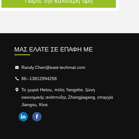
Πάρτε την καλύτερη τιμή
ΜΑΣ ΕΛΆΤΕ ΣΕ ΕΠΑΦΉ ΜΕ
Randy.Chen@east-techmat.com
86--13812994258
Το χωριό Hetou, πόλη Yangshe, ζώνη
οικονομικής ανάπτυξης Zhangjiagang, επαρχία
Jiangsu, Κίνα.