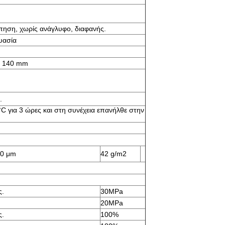
ηση, χωρίς ανάγλυφο, διαφανής.
υασία
 140 mm
.
C για 3 ώρες και στη συνέχεια επανήλθε στην
30 μm
42 g/m2
ς.
30MPa
20MPa
ς.
100%