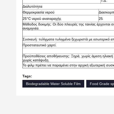
Τ.Δ.
Διαλυτότητα
Θερμοκρασία νερού
Διασκορπ
25°C νερού αναταραχής
25
Μέθοδος δοκιμής: Οι δύο πλευρές της ταινίας έρχονται σ
αναμιγνέα.
Συσκευή: τυλίγματα τυλιγμένα ξεχωριστά με εσωτερικό ε
Προστατευτικό χαρτί.
Προϋποθέσεις αποθήκευσης: Ξηρά, χωρίς άμεση ηλιακή α
χωρίς κατάψυξη.
Το φιλμ πρέπει να παραμένει στην αρχική εξωτερική συσ
Tags:
Biodegradable Water Soluble Film
Food Grade spe