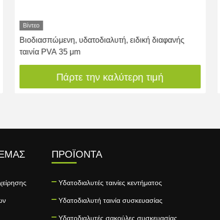
Βίντεο
Βιοδιασπώμενη, υδατοδιαλυτή, ειδική διαφανής
ταινία PVA 35 μm
Πάρτε την καλύτερη τιμή
 ΕΜΆΣ
ΠΡΟΪΌΝΤΑ
χείρησης
Υδατοδιαλυτές ταινίες κεντήματος
ων
Υδατοδιαλυτή ταινία συσκευασίας
Υδατοδιαλυτές σακούλες συσκευασίας