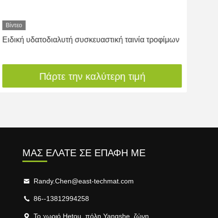
Βίντεο
Βίντ
Ειδική υδατοδιαλυτή συσκευαστική ταινία τροφίμων
Βιο
κρύ
Πάρτε την καλύτερη τιμή
ΜΑΣ ΕΛΆΤΕ ΣΕ ΕΠΑΦΉ ΜΕ
Randy.Chen@east-techmat.com
86--13812994258
Το χωριό Hetou, πόλη Yangshe, ζώνη