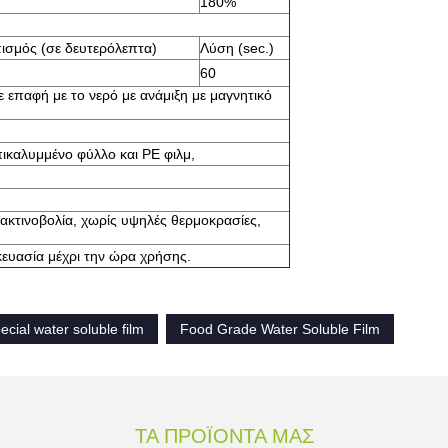
180%
ισμός (σε δευτερόλεπτα)
Λύση (sec.)
60
ε επαφή με το νερό με ανάμιξη με μαγνητικό
πικαλυμμένο φύλλο και PE φιλμ,
κτινοβολία, χωρίς υψηλές θερμοκρασίες,
κευασία μέχρι την ώρα χρήσης.
cial water soluble film
Food Grade Water Soluble Film
ΤΑ ΠΡΟΪΌΝΤΑ ΜΑΣ