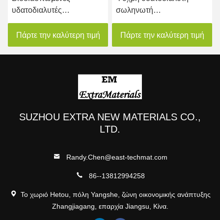
υδατοδιαλυτές
σωληνωτή
σωληνώδεις ταινίες για μη
βιοδιασπώμενη ταινία
τοξικές εφαρμογές
Πάρτε την καλύτερη τιμή
Πάρτε την καλύτερη τιμή
SUZHOU EXTRA NEW MATERIALS CO.,
LTD.
Randy.Chen@east-techmat.com
86--13812994258
Το χωριό Hetou, πόλη Yangshe, ζώνη οικονομικής ανάπτυξης
Zhangjiagang, επαρχία Jiangsu, Κίνα.