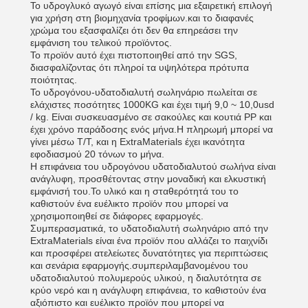
Το υδρογλυκό αγωγό είναι επίσης μια εξαιρετική επιλογή
για χρήση στη βιομηχανία τροφίμων.και το διαφανές
χρώμα του εξασφαλίζει ότι δεν θα επηρεάσει την
εμφάνιση του τελικού προϊόντος.
Το προϊόν αυτό έχει πιστοποιηθεί από την SGS,
διασφαλίζοντας ότι πληροί τα υψηλότερα πρότυπα
ποιότητας.
Το υδρογόνου-υδατοδιαλυτή σωληνάριο πωλείται σε
ελάχιστες ποσότητες 1000KG και έχει τιμή 9,0 ~ 10,0usd
/ kg. Είναι συσκευασμένο σε σακούλες και κουτιά PP και
έχει χρόνο παράδοσης ενός μήνα.Η πληρωμή μπορεί να
γίνει μέσω T/T, και η ExtraMaterials έχει ικανότητα
εφοδιασμού 20 τόνων το μήνα.
Η επιφάνεια του υδρογόνου υδατοδιαλυτού σωλήνα είναι
ανάγλυφη, προσθέτοντας στην μοναδική και ελκυστική
εμφάνισή του.Το υλικό και η σταθερότητά του το
καθιστούν ένα ευέλικτο προϊόν που μπορεί να
χρησιμοποιηθεί σε διάφορες εφαρμογές.
Συμπερασματικά, το υδατοδιαλυτή σωληνάριο από την
ExtraMaterials είναι ένα προϊόν που αλλάζει το παιχνίδι
και προσφέρει ατελείωτες δυνατότητες για περιπτώσεις
και σενάρια εφαρμογής.συμπεριλαμβανομένου του
υδατοδιαλυτού πολυμερούς υλικού, η διαλυτότητα σε
κρύο νερό και η ανάγλυφη επιφάνεια, το καθιστούν ένα
αξιόπιστο και ευέλικτο προϊόν που μπορεί να