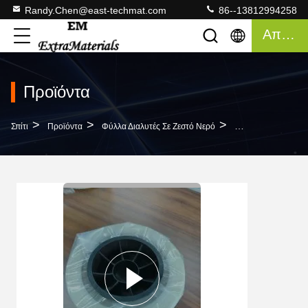
Randy.Chen@east-techmat.com
86--13812994258
Απόσπασμα
Προϊόντα
>
>
>
Σπίτι
Προϊόντα
Φύλλα Διαλυτές Σε Ζεστό Νερό
Προσαρμόσιμη Ταιν