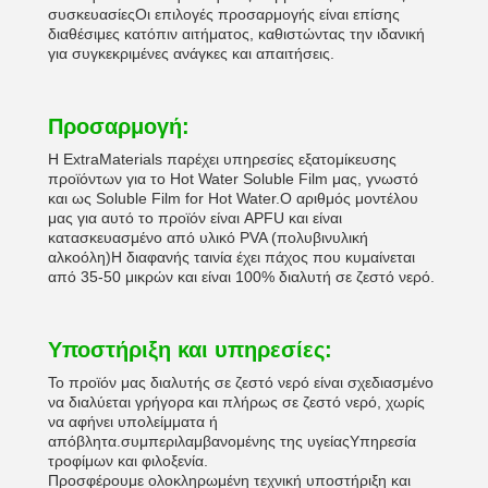
συσκευασίεςΟι επιλογές προσαρμογής είναι επίσης
διαθέσιμες κατόπιν αιτήματος, καθιστώντας την ιδανική
για συγκεκριμένες ανάγκες και απαιτήσεις.
Προσαρμογή:
Η ExtraMaterials παρέχει υπηρεσίες εξατομίκευσης
προϊόντων για το Hot Water Soluble Film μας, γνωστό
και ως Soluble Film for Hot Water.Ο αριθμός μοντέλου
μας για αυτό το προϊόν είναι APFU και είναι
κατασκευασμένο από υλικό PVA (πολυβινυλική
αλκοόλη)Η διαφανής ταινία έχει πάχος που κυμαίνεται
από 35-50 μικρών και είναι 100% διαλυτή σε ζεστό νερό.
Υποστήριξη και υπηρεσίες:
Το προϊόν μας διαλυτής σε ζεστό νερό είναι σχεδιασμένο
να διαλύεται γρήγορα και πλήρως σε ζεστό νερό, χωρίς
να αφήνει υπολείμματα ή
απόβλητα.συμπεριλαμβανομένης της υγείαςΥπηρεσία
τροφίμων και φιλοξενία.
Προσφέρουμε ολοκληρωμένη τεχνική υποστήριξη και