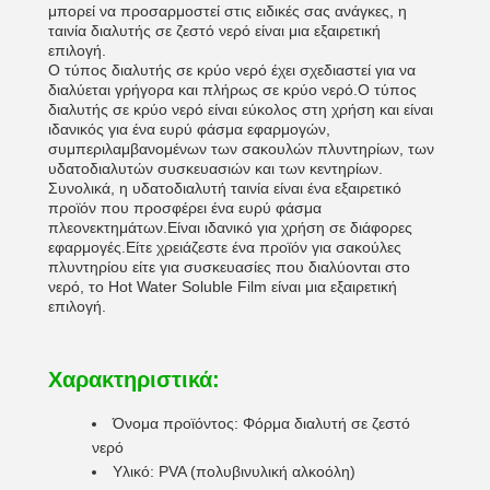
μπορεί να προσαρμοστεί στις ειδικές σας ανάγκες, η
ταινία διαλυτής σε ζεστό νερό είναι μια εξαιρετική
επιλογή.
Ο τύπος διαλυτής σε κρύο νερό έχει σχεδιαστεί για να
διαλύεται γρήγορα και πλήρως σε κρύο νερό.Ο τύπος
διαλυτής σε κρύο νερό είναι εύκολος στη χρήση και είναι
ιδανικός για ένα ευρύ φάσμα εφαρμογών,
συμπεριλαμβανομένων των σακουλών πλυντηρίων, των
υδατοδιαλυτών συσκευασιών και των κεντηρίων.
Συνολικά, η υδατοδιαλυτή ταινία είναι ένα εξαιρετικό
προϊόν που προσφέρει ένα ευρύ φάσμα
πλεονεκτημάτων.Είναι ιδανικό για χρήση σε διάφορες
εφαρμογές.Είτε χρειάζεστε ένα προϊόν για σακούλες
πλυντηρίου είτε για συσκευασίες που διαλύονται στο
νερό, το Hot Water Soluble Film είναι μια εξαιρετική
επιλογή.
Χαρακτηριστικά:
Όνομα προϊόντος: Φόρμα διαλυτή σε ζεστό
νερό
Υλικό: PVA (πολυβινυλική αλκοόλη)