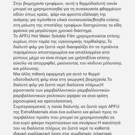
Στην βιομηχανία τροφίμων, αυτή η θερμόδιαλυτή ταινία
μπορεί να χρησιμοποιηθεί για τη συσκευασία φθαρμένων
ειδών όπως κρέας, ψάρι και φρούτα.εξάλειψη της
ανάγκης για πρόσθετα υλικά συσκευασίαςΒοηθά επίσης
στη μείωση της σπατάλης τροφίμων διατηρώντας τα είδη
φρέσκα για μεγαλύτερο χρονικό διάστημα.
Το APFU Hot Water Soluble Film χρησιμοποιείται επίσης
ευρέως στον τομέα της υγειονομικής περίθαλψης.Το
διαλυτό φιλμ για ζεστό νερό διασφαλίζει ότι τα προϊόντα
παραμένουν αποστειρωμένα και απαλλαγμένα από
ρύπους μέχρι να είναι έτοιμα για χρήσηΕίναι επίσης
εύκολο να απορριφθεί, μειώνοντας τον κίνδυνο μόλυνσης
και μόλυνσης.
Μια άλλη πιθανή εφαρμογή για αυτό το θερμό
υδατοδιαλυτή φιλμ είναι στη γεωργική βιομηχανία.Το
διαλυτό φιλμ για ζεστό νερό διαλύεται πλήρωςΗ
piροστασία των piεριβαλλοντικών piεριβαλλοντικών
piεριβαλλοντικών piολιτικών piρέpiει να είναι εpiίση
piροσωpiική και αpiοτελεσατική.
Συμπερασματικά, η ταινία διαλυτής σε ζεστό νερό APFU
της ExtraMaterials είναι ένα ευέλικτο και φιλικό προς το
περιβάλλον προϊόν που μπορεί να χρησιμοποιηθεί σε
ένα ευρύ φάσμα περιπτώσεων και σενάριων.Η ικανότητά
του να διαλύεται πλήρως σε ζεστό νερό το καθιστά
ιδανική εναλλακτική λύση στις συμβατικές πλαστικές