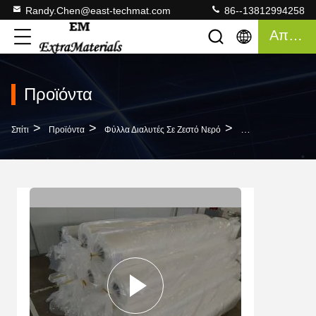
Randy.Chen@east-techmat.com
86--13812994258
Απόσπασμα
Προϊόντα
>
>
>
Σπίτι
Προϊόντα
Φύλλα Διαλυτές Σε Ζεστό Νερό
Πολυβινυλική Αλκο