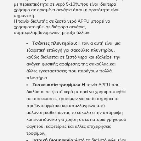
με περιεκτικότητα σε νερό 5-10%.που είναι ιδιαίτερα
χρήσιμο σε ορισμένα σενάρια όπου η ορατότητα είναι
σημαντική.
Η ταινία διαλυτής σε ζεστό νερό APFU μπορεί να
χρησιμοποιηθεί σε διάφορα σενάρια,
συμπεριλαμβανομένων, μεταξύ άλλων:
Τσάντες πλυντηρίου:
Η ταινία αυτή είναι μια
εξαιρετική επιλογή για σακούλες πλυντηρίου,
καθώς διαλύεται σε ζεστό νερό και εξαλείφει την
ανάγκη φυσικής αφαίρεσης της σακούλας.και
άλλες εγκαταστάσεις που παράγουν πολλά
πλυντήρια.
Συσκευασία τροφίμων:
Η ταινία APFU που
διαλύεται σε ζεστό νερό μπορεί να χρησιμοποιηθεί
σε συσκευασίες τροφίμων για να διατηρήσει τα
προϊόντα φρέσκα και απαλλαγμένα από
μόλυνση.καθιστώντας το εύκολο στην απόρριψη
και είναι ιδανικό για χρήση σε εστιατόρια γρήγορου
φαγητού, καφετέριες και άλλες επιχειρήσεις
τροφίμων.
Ιατρική βιομηχανία:
Αυτό το διαλυτό φιλμ είναι