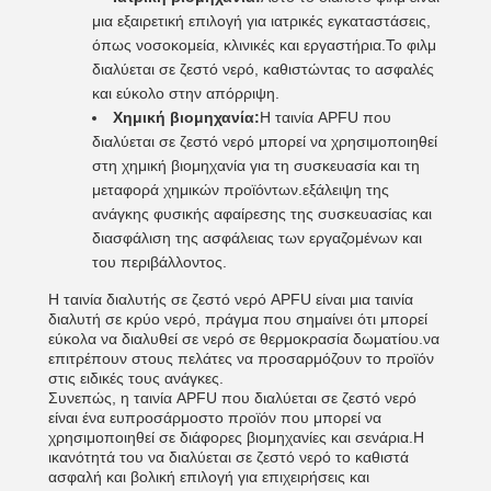
μια εξαιρετική επιλογή για ιατρικές εγκαταστάσεις,
όπως νοσοκομεία, κλινικές και εργαστήρια.Το φιλμ
διαλύεται σε ζεστό νερό, καθιστώντας το ασφαλές
και εύκολο στην απόρριψη.
Χημική βιομηχανία:
Η ταινία APFU που
διαλύεται σε ζεστό νερό μπορεί να χρησιμοποιηθεί
στη χημική βιομηχανία για τη συσκευασία και τη
μεταφορά χημικών προϊόντων.εξάλειψη της
ανάγκης φυσικής αφαίρεσης της συσκευασίας και
διασφάλιση της ασφάλειας των εργαζομένων και
του περιβάλλοντος.
Η ταινία διαλυτής σε ζεστό νερό APFU είναι μια ταινία
διαλυτή σε κρύο νερό, πράγμα που σημαίνει ότι μπορεί
εύκολα να διαλυθεί σε νερό σε θερμοκρασία δωματίου.να
επιτρέπουν στους πελάτες να προσαρμόζουν το προϊόν
στις ειδικές τους ανάγκες.
Συνεπώς, η ταινία APFU που διαλύεται σε ζεστό νερό
είναι ένα ευπροσάρμοστο προϊόν που μπορεί να
χρησιμοποιηθεί σε διάφορες βιομηχανίες και σενάρια.Η
ικανότητά του να διαλύεται σε ζεστό νερό το καθιστά
ασφαλή και βολική επιλογή για επιχειρήσεις και