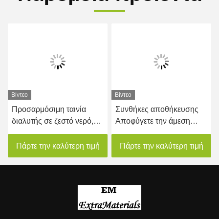
Βίντεο
Βίντεο
Προσαρμόσιμη ταινία
Συνθήκες αποθήκευσης
διαλυτής σε ζεστό νερό,
Αποφύγετε την άμεση
απλή διαφανής επιφάνεια
ηλιακή ακτινοβολία
Διαλυτή ταινία για ζεστό
Πάρτε την καλύτερη τιμή
Πάρτε την καλύτερη τιμή
νερό 300-400%
Επιμήκυνση κατά το
σπάσιμο