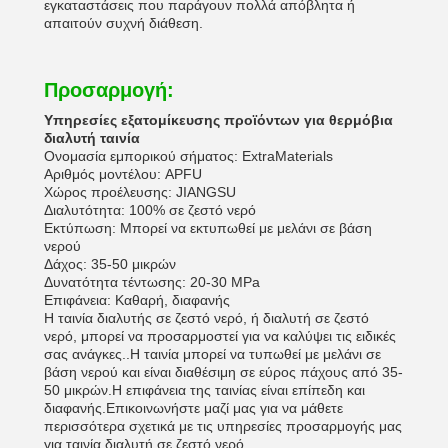
εγκαταστάσεις που παράγουν πολλά απόβλητα ή
απαιτούν συχνή διάθεση.
Προσαρμογή:
Υπηρεσίες εξατομίκευσης προϊόντων για θερμόβια
διαλυτή ταινία
Ονομασία εμπορικού σήματος: ExtraMaterials
Αριθμός μοντέλου: APFU
Χώρος προέλευσης: JIANGSU
Διαλυτότητα: 100% σε ζεστό νερό
Εκτύπωση: Μπορεί να εκτυπωθεί με μελάνι σε βάση
νερού
Δάχος: 35-50 μικρών
Δυνατότητα τέντωσης: 20-30 MPa
Επιφάνεια: Καθαρή, διαφανής
Η ταινία διαλυτής σε ζεστό νερό, ή διαλυτή σε ζεστό
νερό, μπορεί να προσαρμοστεί για να καλύψει τις ειδικές
σας ανάγκες..Η ταινία μπορεί να τυπωθεί με μελάνι σε
βάση νερού και είναι διαθέσιμη σε εύρος πάχους από 35-
50 μικρών.Η επιφάνεια της ταινίας είναι επίπεδη και
διαφανής.Επικοινωνήστε μαζί μας για να μάθετε
περισσότερα σχετικά με τις υπηρεσίες προσαρμογής μας
για ταινία διαλυτή σε ζεστό νερό.