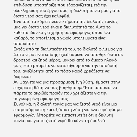
επένδυση υποστήριξη που εξαφανίζεται μετά την
ολοκλήρωση του έργου σας, η διαλυτή ταινία μας για το
ζεστό νερό σας έχει καλυφθεί.
Ένα από τα κύρια πλεονεκτήματα της διαλυτής ταινίας
μας για ζεστό νερό είναι η διαλυτότητά της.Αυτό το
καθιστά ιδανικό για χρήση σε εφαρμογές όπου ένα
καθαρό, το αποτέλεσμα χωρίς υπολείμματα είναι
απαραίτητο.
Εκτός από τη διαλυτικότητά του, το διαλυτό φιλμ μας για
ζεστό νερό είναι επίσης σχεδιασμένο να αποθηκεύεται σε
δροσερό και ξηρό μέρος, μακριά από το άμεσο ηλιακό
φως.Έτσι μπορείτε να είστε σίγουροι για την απόδοσή
του, ανεξάρτητα από το πόσο καιρό χρειάζεστε να
διαρκέσει..
Αν ψάχνετε για μια προσαρμοσμένη λύση, είμαστε στην
ευχάριστη θέση να σας βοηθήσουμε!Έτσι μπορείτε να
πάρετε το ακριβές προϊόν που χρειάζεστε για την
συγκεκριμένη εφαρμογή σας.
Συνολικά, η διαλυτή ταινία μας για ζεστό νερό είναι μια
ευπροσάρμοστη και αξιόπιστη λύση για ένα ευρύ φάσμα
εφαρμογών.Μπορείτε να εμπιστευτείτε ότι η διαλυτή
ταινία μας για το ζεστό νερό θα κάνει τη δουλειά.