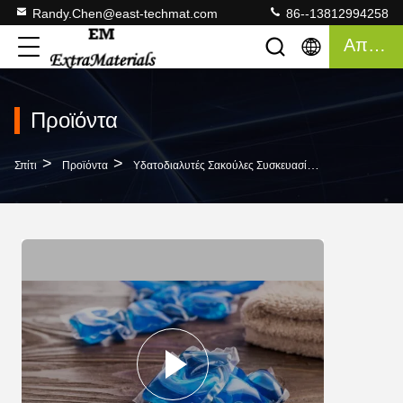
Randy.Chen@east-techmat.com
86--13812994258
Απόσπασμα
Προϊόντα
>
>
>
Σπίτι
Προϊόντα
Υδατοδιαλυτές Σακούλες Συσκευασίας
Βιοδιασπώμ