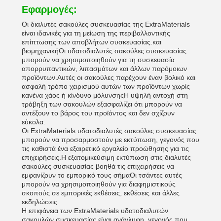
Εφαρμογές:
Οι διαλυτές σακούλες συσκευασίας της ExtraMaterials
είναι ιδανικές για τη μείωση της περιβαλλοντικής
επίπτωσης των αποβλήτων συσκευασίας.και
βιομηχανικήΟι υδατοδιαλυτές σακούλες συσκευασίας
μπορούν να χρησιμοποιηθούν για τη συσκευασία
απορρυπαντικών, λιπασμάτων και άλλων παρόμοιων
προϊόντων.Αυτές οι σακούλες παρέχουν έναν βολικό και
ασφαλή τρόπο χειρισμού αυτών των προϊόντων χωρίς
κανένα χάος ή κίνδυνο μόλυνσηςΗ υψηλή αντοχή στη
τράβηξη των σακουλών εξασφαλίζει ότι μπορούν να
αντέξουν το βάρος του προϊόντος και δεν σχίζουν
εύκολα.
Οι ExtraMaterials υδατοδιαλυτές σακούλες συσκευασίας
μπορούν να προσαρμοστούν με εκτύπωση, γεγονός που
τις καθιστά ένα εξαιρετικό εργαλείο προώθησης για τις
επιχειρήσεις.Η εξατομικεύσιμη εκτύπωση στις διαλυτές
σακούλες συσκευασίας βοηθά τις επιχειρήσεις να
εμφανίζουν το εμπορικό τους σήμαΟι τσάντες αυτές
μπορούν να χρησιμοποιηθούν για διαφημιστικούς
σκοπούς σε εμπορικές εκθέσεις, εκθέσεις και άλλες
εκδηλώσεις.
Η επιφάνεια των ExtraMaterials υδατοδιαλυτών
σακουλών συσκευασίας είναι ανάγλυφη, γεγονός που