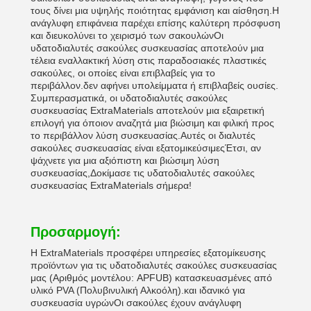
τους δίνει μια υψηλής ποιότητας εμφάνιση και αίσθηση.Η
ανάγλυφη επιφάνεια παρέχει επίσης καλύτερη πρόσφυση
και διευκολύνει το χειρισμό των σακουλώνΟι
υδατοδιαλυτές σακούλες συσκευασίας αποτελούν μια
τέλεια εναλλακτική λύση στις παραδοσιακές πλαστικές
σακούλες, οι οποίες είναι επιβλαβείς για το
περιβάλλον.δεν αφήνει υπολείμματα ή επιβλαβείς ουσίες.
Συμπερασματικά, οι υδατοδιαλυτές σακούλες
συσκευασίας ExtraMaterials αποτελούν μια εξαιρετική
επιλογή για όποιον αναζητά μια βιώσιμη και φιλική προς
το περιβάλλον λύση συσκευασίας.Αυτές οι διαλυτές
σακούλες συσκευασίας είναι εξατομικεύσιμεςΈτσι, αν
ψάχνετε για μια αξιόπιστη και βιώσιμη λύση
συσκευασίας,Δοκίμασε τις υδατοδιαλυτές σακούλες
συσκευασίας ExtraMaterials σήμερα!
Προσαρμογή:
Η ExtraMaterials προσφέρει υπηρεσίες εξατομίκευσης
προϊόντων για τις υδατοδιαλυτές σακούλες συσκευασίας
μας (Αριθμός μοντέλου: APFUB) κατασκευασμένες από
υλικό PVA (Πολυβινυλική Αλκοόλη).και ιδανικό για
συσκευασία υγρώνΟι σακούλες έχουν ανάγλυφη