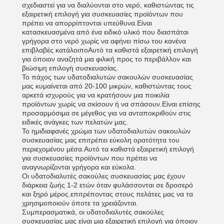
σχεδιαστεί για να διαλύονται στο νερό, καθιστώντας τις
εξαιρετική επιλογή για συσκευασίες προϊόντων που
πρέπει να απορρίπτονται υπεύθυνα.Είναι
κατασκευασμένα από ένα ειδικό υλικό που διασπάται
γρήγορα στο νερό χωρίς να αφήνει πίσω του κανένα
επιβλαβές κατάλοιποΑυτό τα καθιστά εξαιρετική επιλογή
για όποιον αναζητά μια φιλική προς το περιβάλλον και
βιώσιμη επιλογή συσκευασίας.
Το πάχος των υδατοδιαλυτών σακουλών συσκευασίας
μας κυμαίνεται από 20-100 μικρών, καθιστώντας τους
αρκετά ισχυρούς για να κρατήσουν μια ποικιλία
προϊόντων χωρίς να σκίσουν ή να σπάσουν.Είναι επίσης
προσαρμόσιμα σε μέγεθος για να ανταποκριθούν στις
ειδικές ανάγκες των πελατών μας.
Το ημιδιαφανές χρώμα των υδατοδιαλυτών σακουλών
συσκευασίας μας επιτρέπει εύκολη ορατότητα του
περιεχομένου μέσα.Αυτό τα καθιστά εξαιρετική επιλογή
για συσκευασίες προϊόντων που πρέπει να
αναγνωρίζονται γρήγορα και εύκολα.
Οι υδατοδιαλυτές σακούλες συσκευασίας μας έχουν
διάρκεια ζωής 1-2 ετών όταν φυλάσσονται σε δροσερό
και ξηρό μέρος.επιτρέποντας στους πελάτες μας να τα
χρησιμοποιούν όποτε τα χρειάζονται.
Συμπερασματικά, οι υδατοδιαλυτές σακούλες
συσκευασίας μας είναι μια εξαιρετική επιλογή για όποιον