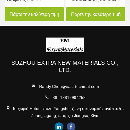
Περιβαλλοντικά φιλικές
για συσκευασία Πετοκτόνα
σακούλες συσκευασίας
Γεωργικά χημικά
Πάρτε την καλύτερη τιμή
Πάρτε την καλύτερη τιμή
για ψύξη
SUZHOU EXTRA NEW MATERIALS CO.,
LTD.
Randy.Chen@east-techmat.com
86--13812994258
Το χωριό Hetou, πόλη Yangshe, ζώνη οικονομικής ανάπτυξης
Zhangjiagang, επαρχία Jiangsu, Κίνα.