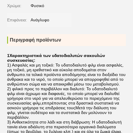
Χρώμα:
Φυσικό
Επιφάνεια:
Ανάγλυφο
Περιγραφή προϊόντων
1Χαρακτηριστικά των υδατοδιαλυτών σακουλών
συσκευασίας:
1) Ασφαλές και μη τοξικό: Το υδατοδιαλυτό φιλμ είναι ασφαλές,
μη τοξικό, μη ερεθιστικό και εύκολα αποδομείται στον
άνθρωπο.τα τελικά προϊόντα αποδόμησης είναι το διοξείδιο του
άνθρακα και το νερό, το οποίο μπορεί να απορροφηθεί από το
ανθρώπινο σώμα και να απεκκριθεί μέσω του μεταβολισμού.
2) φιλικό προς το περιβάλλον και διαλυτό: Το υδατοδιαλυτό
φιλμ είναι άχρωμο και διαφανές, το οποίο μπορεί να διαλυθεί
γρήγορα στο νερό για να απελευθερώσει το περιεχόμενο της
συσκευασίας φιλμ,επιτρέποντας στα δραστικά συστατικά να
ασκούν γρήγορα τις επιδράσεις τουςΜετά την διάλυση του
φιλμ, γίνεται ουδέτερο και τα συστατικά δεν μολύνουν το
περιβάλλον.
3) Ανθεκτικότητα στο λάδι και στη διάβρωση: Η υδατοδιαλυτή
ταινία είναι αδιάλυτη στα περισσότερα οργανικά διαλύματα
(όπως το βενζόλιο, το ξυλένιο κλπ.) και σε όλα τα ζωικά έλαια,