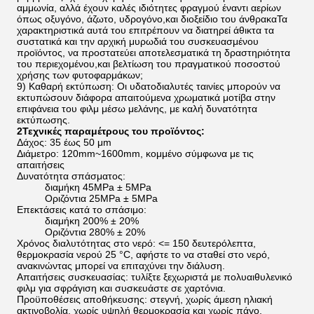
αμμωνία, αλλά έχουν καλές ιδιότητες φραγμού έναντι αερίων
όπως οξυγόνο, άζωτο, υδρογόνο,και διοξείδιο του άνθρακαΤα
χαρακτηριστικά αυτά του επιτρέπουν να διατηρεί άθικτα τα
συστατικά και την αρχική μυρωδιά του συσκευασμένου
προϊόντος, να προστατεύει αποτελεσματικά τη δραστηριότητα
του περιεχομένου,και βελτίωση του πραγματικού ποσοστού
χρήσης των φυτοφαρμάκων;
9) Καθαρή εκτύπωση: Οι υδατοδιαλυτές ταινίες μπορούν να
εκτυπώσουν διάφορα απαιτούμενα χρωματικά μοτίβα στην
επιφάνεια του φιλμ μέσω μελάνης, με καλή δυνατότητα
εκτύπωσης.
2Τεχνικές παραμέτρους του προϊόντος:
Δάχος: 35 έως 50 μm
Διάμετρο: 120mm~1600mm, κομμένο σύμφωνα με τις
απαιτήσεις
Δυνατότητα σπάσματος:
διαμήκη 45MPa ± 5MPa
Οριζόντια 25MPa ± 5MPa
Επεκτάσεις κατά το σπάσιμο:
διαμήκη 200% ± 20%
Οριζόντια 280% ± 20%
Χρόνος διαλυτότητας στο νερό: <= 150 δευτερόλεπτα,
θερμοκρασία νερού 25 °C, αφήστε το να σταθεί στο νερό,
ανακινώντας μπορεί να επιταχύνει την διάλυση.
Απαιτήσεις συσκευασίας: τυλίξτε ξεχωριστά με πολυαιθυλενικό
φιλμ για σφράγιση και συσκευάστε σε χαρτόνια.
Προϋποθέσεις αποθήκευσης: στεγνή, χωρίς άμεση ηλιακή
ακτινοβολία, χωρίς υψηλή θερμοκρασία και χωρίς πάγο.