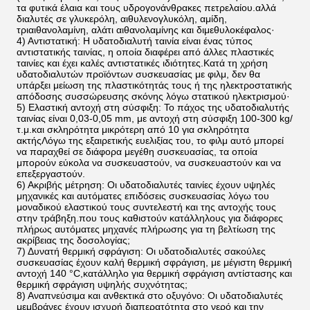
τα φυτικά έλαια και τους υδρογονάνθρακες πετρελαίου.αλλά
διαλυτές σε γλυκερόλη, αιθυλενογλυκόλη, αμίδη,
τριαιθανολαμίνη, αλάτι αιθανολαμίνης και διμεθυλοκέφαλος·
4) Αντιστατική: Η υδατοδιαλυτή ταινία είναι ένας τύπος
αντιστατικής ταινίας, η οποία διαφέρει από άλλες πλαστικές
ταινίες και έχει καλές αντιστατικές ιδιότητες.Κατά τη χρήση
υδατοδιαλυτών προϊόντων συσκευασίας με φιλμ, δεν θα
υπάρξει μείωση της πλαστικότητάς τους ή της ηλεκτροστατικής
απόδοσης συσσώρευσης σκόνης λόγω στατικού ηλεκτρισμού·
5) Ελαστική αντοχή στη σύσφιξη: Το πάχος της υδατοδιαλυτής
ταινίας είναι 0,03-0,05 mm, με αντοχή στη σύσφιξη 100-300 kg/
τ.μ.και σκληρότητα μικρότερη από 10 για σκληρότητα
ακτήςΛόγω της εξαιρετικής ευελιξίας του, το φιλμ αυτό μπορεί
να παραχθεί σε διάφορα μεγέθη συσκευασίας, τα οποία
μπορούν εύκολα να συσκευαστούν, να συσκευαστούν και να
επεξεργαστούν.
6) Ακριβής μέτρηση: Οι υδατοδιαλυτές ταινίες έχουν υψηλές
μηχανικές και αυτόματες επιδόσεις συσκευασίας λόγω του
μοναδικού ελαστικού τους συντελεστή και της αντοχής τους
στην τράβηξη.που τους καθιστούν κατάλληλους για διάφορες
πλήρως αυτόματες μηχανές πλήρωσης για τη βελτίωση της
ακρίβειας της δοσολογίας;
7) Δυνατή θερμική σφράγιση: Οι υδατοδιαλυτές σακούλες
συσκευασίας έχουν καλή θερμική σφράγιση, με μέγιστη θερμική
αντοχή 140 °C,κατάλληλο για θερμική σφράγιση αντίστασης και
θερμική σφράγιση υψηλής συχνότητας;
8) Αναπνεύσιμα και ανθεκτικά στο οξυγόνο: Οι υδατοδιαλυτές
μεμβράνες έχουν ισχυρή διαπερατότητα στο νερό και την