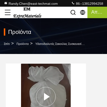
Randy.Chen@east-techmat.com
86--13812994258
Απόσπασμα
Προϊόντα
>
>
>
Σπίτι
Προϊόντα
Υδατοδιαλυτές Σακούλες Συσκευασίας
40 Έως 50 