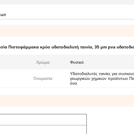
των
σία Πιστοφάρμακα κρύο υδατοδιαλυτή ταινία
,
35 μm pva υδατοδια
Χρώμα:
Φυσικό
Υδατοδιαλυτές ταινίες για συσκευ
Ονομασία:
γεωργικών χημικών προϊόντων Πε
όνα