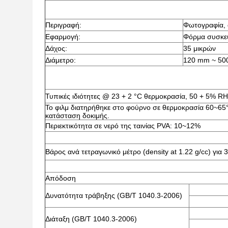
Περιγραφή:
Φωτογραφία, 
Εφαρμογή:
Φόρμα συσκευ
Δάχος:
35 μικρών
Διάμετρο:
120 mm ~ 50
Τυπικές ιδιότητες @ 23 + 2 °C θερμοκρασία, 50 + 5% RH
Το φιλμ διατηρήθηκε στο φούρνο σε θερμοκρασία 60~65°
κατάσταση δοκιμής.
Περιεκτικότητα σε νερό της ταινίας PVA: 10~12%
Βάρος ανά τετραγωνικό μέτρο (density at 1.22 g/cc) για 
Απόδοση
Δυνατότητα τράβηξης (GB/T 1040.3-2006)
Διάταξη (GB/T 1040.3-2006)