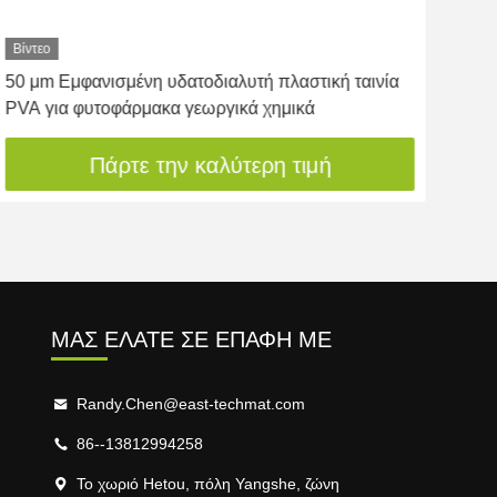
Βίντεο
Βίντ
50 μm Εμφανισμένη υδατοδιαλυτή πλαστική ταινία
Δια
PVA για φυτοφάρμακα γεωργικά χημικά
σκό
Πάρτε την καλύτερη τιμή
ΜΑΣ ΕΛΆΤΕ ΣΕ ΕΠΑΦΉ ΜΕ
Randy.Chen@east-techmat.com
86--13812994258
Το χωριό Hetou, πόλη Yangshe, ζώνη