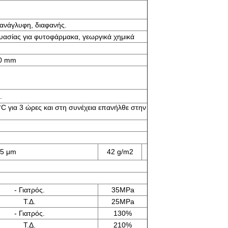
ανάγλυφη, διαφανής.
ασίας για φυτοφάρμακα, γεωργικά χημικά
0 mm
.
C για 3 ώρες και στη συνέχεια επανήλθε στην
35 μm
42 g/m2
- Γιατρός.
35MPa
Τ.Δ.
25MPa
- Γιατρός.
130%
Τ.Δ.
210%