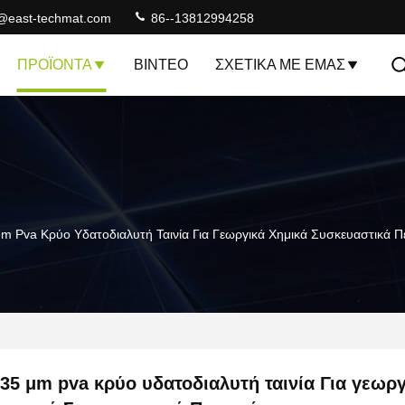
@east-techmat.com
86--13812994258
ΠΡΟΪΌΝΤΑ
ΒΊΝΤΕΟ
ΣΧΕΤΙΚΆ ΜΕ ΕΜΆΣ
m Pva Κρύο Υδατοδιαλυτή Ταινία Για Γεωργικά Χημικά Συσκευαστικά Π
35 μm pva κρύο υδατοδιαλυτή ταινία Για γεωργ