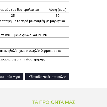
πισμός (σε δευτερόλεπτα)
Λύση (sec.)
25
60
ε επαφή με το νερό με ανάμιξη με μαγνητικό
 επικαλυμμένο φύλλο και PE φιλμ,
κτινοβολία, χωρίς υψηλές θερμοκρασίες,
κευασία μέχρι την ώρα χρήσης.
σε κρύο νερό
Υδατοδιαλυτές σακούλες
ΤΑ ΠΡΟΪΌΝΤΑ ΜΑΣ