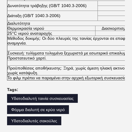
- Γ
Δυνατότητα τράβηξης (GB/T 1040.3-2006)
- Γ
Διάταξη (GB/T 1040.3-2006)
Διαλυτότητα
Θερμοκρασία νερού
Διασκορπισμός 
25°C νερού αναταραχής
Μέθοδος δοκιμής: Οι δύο πλευρές της ταινίας έρχονται σε επαφή με
αναμιγνέα.
Συσκευή: τυλίγματα τυλιγμένα ξεχωριστά με εσωτερικό επικαλυμμέν
Προστατευτικό χαρτί.
Προϋποθέσεις αποθήκευσης: Ξηρά, χωρίς άμεση ηλιακή ακτινοβολί
χωρίς κατάψυξη.
Το φιλμ πρέπει να παραμένει στην αρχική εξωτερική συσκευασία μέ
Tags:
Υδατοδιαλυτή ταινία συσκευασίας
Φόρμα διαλυτή σε κρύο νερό
Υδατοδιαλυτές σακούλες