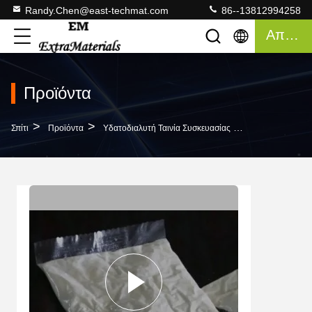
Randy.Chen@east-techmat.com
86--13812994258
Απόσπασμα
Προϊόντα
>
>
>
Σπίτι
Προϊόντα
Υδατοδιαλυτή Ταινία Συσκευασίας
Φυσική Συσκευα