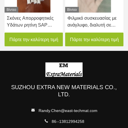
Βίντεο
Βίντεο
Σκόνες Απορροφητικές
Φιλμικό συσκευασίας με
Υδάτων ρητίνη SAP
ανάγλυφο, διαλυτή σε
Φωτογραφία συσκευασίας
κρύο νερό, για σκόνες
υδατοδιαλυτή 35mic
συσκευασίας κάθετων
Πάρτε την καλύτερη τιμή
Πάρτε την καλύτερη τιμή
μηχανών
SUZHOU EXTRA NEW MATERIALS CO.,
LTD.
Randy.Chen@east-techmat.com
86--13812994258