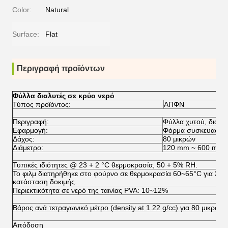
Color:
Natural
Surface:
Flat
Περιγραφή προϊόντων
Φύλλα διαλυτές σε κρύο νερό
Τύπος προϊόντος:
ΑΠΦΝ
Περιγραφή:
Φύλλα χυτού, διαφα
Εφαρμογή:
Φόρμα συσκευασίας
Δάχος:
80 μικρών
Διάμετρο:
120 mm ~ 600 mm
Τυπικές ιδιότητες @ 23 + 2 °C θερμοκρασία, 50 + 5% RH.
Το φιλμ διατηρήθηκε στο φούρνο σε θερμοκρασία 60~65°C για 3 ώρ
κατάσταση δοκιμής.
Περιεκτικότητα σε νερό της ταινίας PVA: 10~12%
Βάρος ανά τετραγωνικό μέτρο (density at 1.22 g/cc) για 80 μικρών
Απόδοση